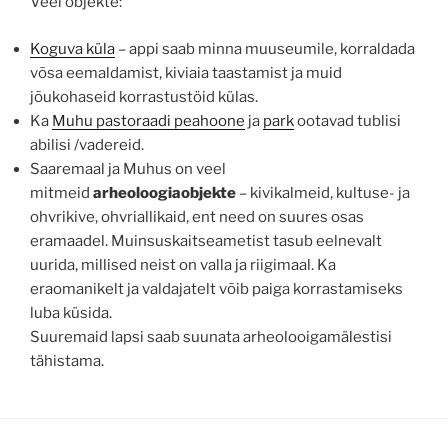
Veel objekte:
Koguva küla
– appi saab minna muuseumile, korraldada
võsa eemaldamist, kiviaia taastamist ja muid
jõukohaseid korrastustöid külas.
Ka
Muhu pastoraadi peahoone
ja
park
ootavad tublisi
abilisi /vadereid.
Saaremaal ja Muhus on veel
mitmeid
arheoloogiaobjekte
– kivikalmeid, kultuse- ja
ohvrikive, ohvriallikaid, ent need on suures osas
eramaadel. Muinsuskaitseametist tasub eelnevalt
uurida, millised neist on valla ja riigimaal. Ka
eraomanikelt ja valdajatelt võib paiga korrastamiseks
luba küsida.
Suuremaid lapsi saab suunata arheolooigamälestisi
tähistama.