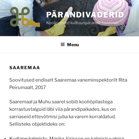
Skip
to
PÄRANDIVADERID
content
Koolinoored kultuuripärandit hoidmas
Menu
SAAREMAA
Soovitused endiselt Saaremaa vaneminspektorilt Rita
Peirumaalt, 2017
Saaremaal ja Muhu saarel sobib kooliõpilastega
korrastustalguid läbi viia pärandipaikades, kus on
sarnaseid ettevõtmisi juba ka varem korraldatud.
Sellisteks objektideks on:
Kudjape kalmistu.
Marika Jürisson on kalmistuvahina