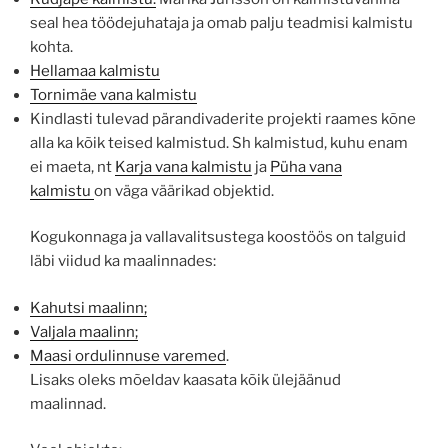
seal hea töödejuhataja ja omab palju teadmisi kalmistu
kohta.
Hellamaa kalmistu
Tornimäe vana kalmistu
Kindlasti tulevad pärandivaderite projekti raames kõne
alla ka kõik teised kalmistud. Sh kalmistud, kuhu enam
ei maeta, nt
Karja vana kalmistu
ja
Püha vana
kalmistu
on väga väärikad objektid.
Kogukonnaga ja vallavalitsustega koostöös on talguid
läbi viidud ka maalinnades:
Kahutsi maalinn;
Valjala maalinn;
Maasi ordulinnuse varemed
.
Lisaks oleks mõeldav kaasata kõik ülejäänud
maalinnad.