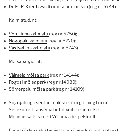
Dr. Fr. R. Kreutzwaldi muuseumi
õueala (reg nr 5744)
Kalmistud, nt:
Võru linna kalmistu
(reg nr 5750);
Nogopalu kalmistu
(reg nr 5720);
Vastseliina kalmistu
(reg nr 5743)
Mõisapargid, nt:
Väimela mõisa park
(reg nr 14144);
Rogosi mõisa park
(reg nr 14080);
Sõmerpalu mõisa park
(reg nr 14109)
Sõjaajalooga seotud mälestusmärgid ning hauad.
Sellekohast täpsemat infot võib küsida otse
Muinsuskaitseameti Võrumaa inspektorilt.
Enne töödega alustamist tuleb ühendust võtta objekti