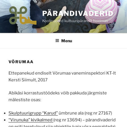
Skip
to
PÄRANDIVADERID
content
Koolinoored kultuuripärandit hoidmas
Menu
VÕRUMAA
Ettepanekud endiselt Võrumaa vaneminspektori KT-lt
Kersti Siimult, 2017
Abikäsi korrastustöödeks võib pakkuda järgmiste
mälestiste osas:
Skulptuurigrupp “Karud”
ümbrune ala (reg nr 27167)
“Virunuka” kivikalmed
(reg nr 13694) – pärandivaderid
on eriti teretulnud siia objektile (vaja võsa eemaldada).