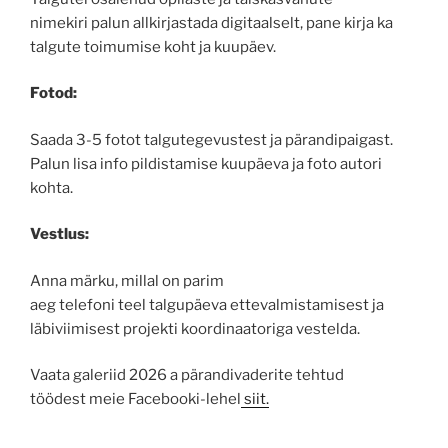
nimekiri palun allkirjastada digitaalselt, pane kirja ka
talgute toimumise koht ja kuupäev.
Fotod:
Saada 3-5 fotot talgutegevustest ja pärandipaigast.
Palun lisa info pildistamise kuupäeva ja foto autori
kohta.
Vestlus:
Anna märku, millal on parim
aeg telefoni teel talgupäeva ettevalmistamisest ja
läbiviimisest projekti koordinaatoriga vestelda.
Vaata galeriid 2026 a pärandivaderite tehtud
töödest meie Facebooki-lehel
siit.