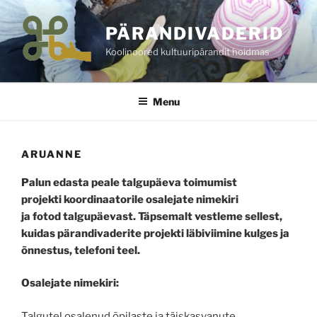
Skip
to
PÄRANDIVADERID
content
Koolinoored kultuuripärandit hoidmas
Menu
ARUANNE
Palun edasta peale talgupäeva toimumist
projekti koordinaatorile osalejate nimekiri
ja fotod talgupäevast. Täpsemalt vestleme sellest,
kuidas pärandivaderite projekti läbiviimine kulges ja
õnnestus, telefoni teel.
Osalejate nimekiri:
Talgutel osalenud õpilaste ja täiskasvanute