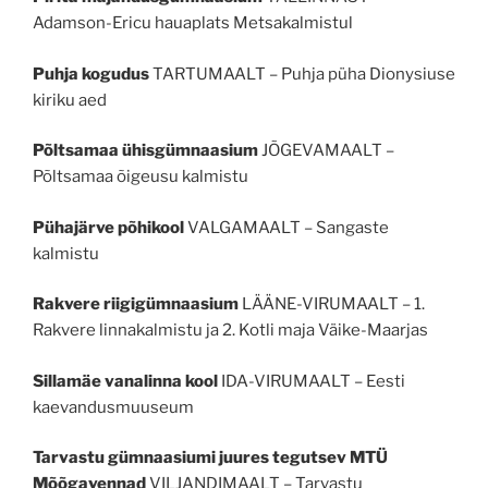
Adamson-Ericu hauaplats Metsakalmistul
Puhja kogudus
TARTUMAALT – Puhja püha Dionysiuse
kiriku aed
Põltsamaa ühisgümnaasium
JÕGEVAMAALT –
Põltsamaa õigeusu kalmistu
Pühajärve põhikool
VALGAMAALT – Sangaste
kalmistu
Rakvere riigigümnaasium
LÄÄNE-VIRUMAALT – 1.
Rakvere linnakalmistu ja 2. Kotli maja Väike-Maarjas
Sillamäe vanalinna kool
IDA-VIRUMAALT – Eesti
kaevandusmuuseum
Tarvastu gümnaasiumi juures tegutsev MTÜ
Mõõgavennad
VILJANDIMAALT – Tarvastu