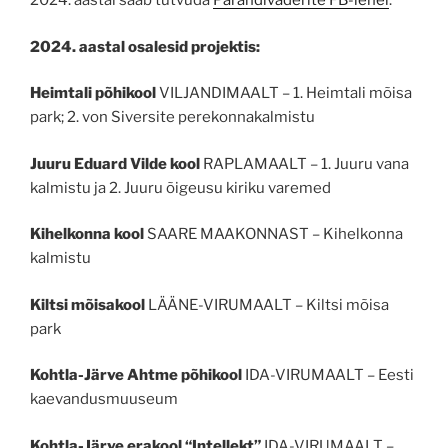
2024. aastal saab tutvuda
Pärandivaderite FB-lehel
.
2024. aastal osalesid projektis:
Heimtali põhikool
VILJANDIMAALT – 1. Heimtali mõisa
park; 2. von Siversite perekonnakalmistu
Juuru Eduard Vilde kool
RAPLAMAALT – 1. Juuru vana
kalmistu ja 2. Juuru õigeusu kiriku varemed
Kihelkonna kool
SAARE MAAKONNAST – Kihelkonna
kalmistu
Kiltsi mõisakool
LÄÄNE-VIRUMAALT – Kiltsi mõisa
park
Kohtla-Järve Ahtme põhikool
IDA-VIRUMAALT – Eesti
kaevandusmuuseum
Kohtla-Järve erakool “Intellekt”
IDA-VIRUMAALT –