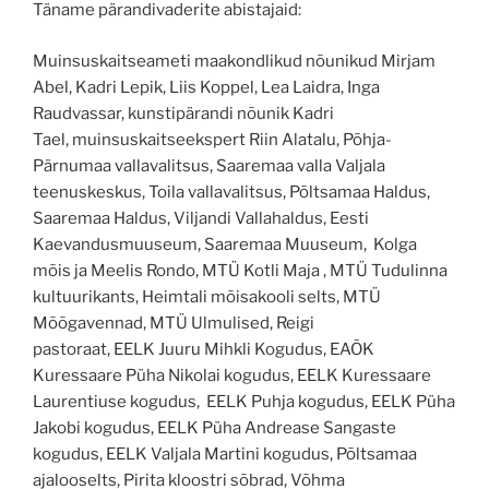
Täname pärandivaderite abistajaid:
Muinsuskaitseameti maakondlikud nõunikud Mirjam
Abel, Kadri Lepik, Liis Koppel, Lea Laidra, Inga
Raudvassar, kunstipärandi nõunik Kadri
Tael, muinsuskaitseekspert Riin Alatalu, Põhja-
Pärnumaa vallavalitsus, Saaremaa valla Valjala
teenuskeskus, Toila vallavalitsus, Põltsamaa Haldus,
Saaremaa Haldus, Viljandi Vallahaldus, Eesti
Kaevandusmuuseum, Saaremaa Muuseum, Kolga
mõis ja Meelis Rondo, MTÜ Kotli Maja , MTÜ Tudulinna
kultuurikants, Heimtali mõisakooli selts, MTÜ
Mõõgavennad, MTÜ Ulmulised, Reigi
pastoraat, EELK Juuru Mihkli Kogudus, EAÕK
Kuressaare Püha Nikolai kogudus, EELK Kuressaare
Laurentiuse kogudus, EELK Puhja kogudus, EELK Püha
Jakobi kogudus, EELK Püha Andrease Sangaste
kogudus, EELK Valjala Martini kogudus, Põltsamaa
ajalooselts, Pirita kloostri sõbrad, Võhma