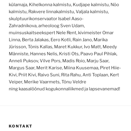
külamaja, Kihelkonna kalmistu, Kudjape kalmistu, Nõo
kalmistu, Rakvere linnakalmistu, Valjala kalmistu,
skulptuurikonservaator Isabel Aaso-
Zahradnikova, arheoloog Sven Udam,
muinsuskaitseekspert Nele Rent, kivimeister Omar
Linna, Berta Jalakas, Eero Kotli, Rain Jano, Marika
Jürisson, Tõnis Kallas, Maret Kukkur, Ivo Matt, Meedy
Männiste, Hannes Nelis, Kristi Ots, Paavo Paul Pihlak,
Anneli Puksov, Vilve Pors, Madis Roio, Marju Saar,
Margus Saar, Merit Karise, Miina Kuusemaa, Piret Hiie-
Kivi, Priit Kivi, Raivo Suni, Rita Rahu, Anti Toplaan, Kert
Veiper, Merike Vaarmets, Tõnu Veldre
ning kaasalöönud kogukonnaliikmed ja lapsevanemad!
KONTAKT