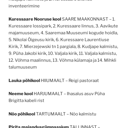
inventeerimine
Kuressaare Nooruse kool
SAARE MAAKONNAST – 1.
Kuressaare lossipark, 2. Kuressaare linnus, 3. Aavikute
majamuuseum, 4. Saaremaa Muuseumi kogude hoidla,
5. Nikolai Õigeusu kirik, 6. Kuressaare Laurentiuse
Kirik, 7. Mierzejewski tn 1 pargiala, 8. Kudjape kalmistu,
9. Püha Jakobi kirik, 10. Valjala kirik, 11. Valjala kalmistu,
12. Võhma maalinnus, 13. Võhma külamaja ja 14. Mihkli
talumuuseum
Lauka põhikool
HIIUMAALT – Reigi pastoraat
Neeme kool
HARJUMAALT – Ihasalus asuv Püha
Brigitta kabeli rist
Nõo põhikool
TARTUMAALT – Nõo kalmistu
Pirita majandusgümnaasium
TALLINNAST –