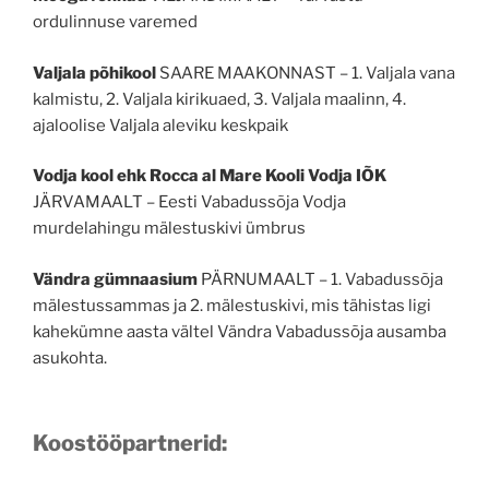
ordulinnuse varemed
Valjala põhikool
SAARE MAAKONNAST – 1. Valjala vana
kalmistu, 2. Valjala kirikuaed, 3. Valjala maalinn, 4.
ajaloolise Valjala aleviku keskpaik
Vodja kool ehk Rocca al Mare Kooli Vodja IÕK
JÄRVAMAALT – Eesti Vabadussõja Vodja
murdelahingu mälestuskivi ümbrus
Vändra gümnaasium
PÄRNUMAALT – 1. Vabadussõja
mälestussammas ja 2. mälestuskivi, mis tähistas ligi
kahekümne aasta vältel Vändra Vabadussõja ausamba
asukohta.
Koostööpartnerid: