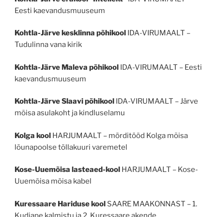
Eesti kaevandusmuuseum
Kohtla-Järve kesklinna põhikool
IDA-VIRUMAALT –
Tudulinna vana kirik
Kohtla-Järve Maleva põhikool
IDA-VIRUMAALT – Eesti
kaevandusmuuseum
Kohtla-Järve Slaavi põhikool
IDA-VIRUMAALT – Järve
mõisa asulakoht ja kindluselamu
Kolga kool
HARJUMAALT – mörditööd Kolga mõisa
lõunapoolse tõllakuuri varemetel
Kose-Uuemõisa lasteaed-kool
HARJUMAALT – Kose-
Uuemõisa mõisa kabel
Kuressaare Hariduse kool
SAARE MAAKONNAST – 1.
Kudjape kalmistu ja 2. Kuressaare akende