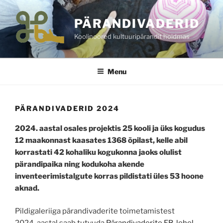
Skip
to
PÄRANDIVADERID
content
Koolinoored kultuuripärandit hoidmas
Menu
PÄRANDIVADERID 2024
2024. aastal osales projektis 25 kooli ja üks kogudus
12 maakonnast kaasates 1368 õpilast, kelle abil
korrastati 42 kohaliku kogukonna jaoks olulist
pärandipaika ning kodukoha akende
inventeerimistalgute korras pildistati üles 53 hoone
aknad.
Pildigaleriiga pärandivaderite toimetamistest